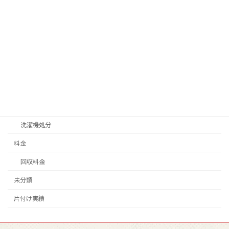
不用品回収
テレビ処分
不燃ゴミ、可燃ゴミ処分
冷蔵庫処分
家具処分
家電処分
洗濯機処分
料金
回収料金
未分類
片付け実績