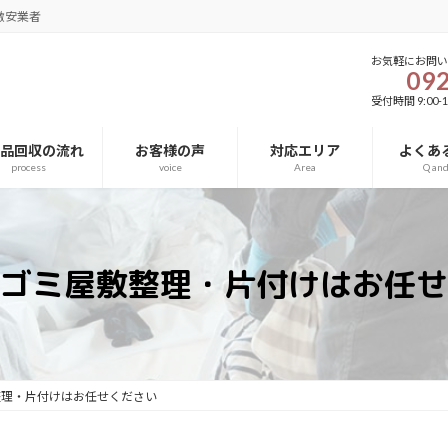
激安業者
お気軽にお問
092
受付時間 9:00-1
用品回収の流れ
お客様の声
対応エリア
よくあ
process
voice
Area
Q an
ゴミ屋敷整理・片付けはお任せ
整理・片付けはお任せください