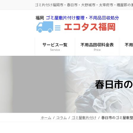
コ
ナ
ゴミ片付け福岡市・春日市・大野城市・太宰府市・糟屋郡の
ン
ビ
テ
ゲ
ン
ー
ツ
シ
へ
ョ
サービス一覧
不用品回収料金表
不
ス
ン
Service
Price
キ
に
ッ
移
プ
動
春日市の
ホーム
コラム
ゴミ屋敷片付け
春日市のゴミ屋敷