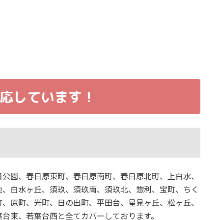
応しています！
日公園、春日原東町、春日原南町、春日原北町、上白水、
池、白水ヶ丘、須玖、須玖南、須玖北、惣利、宝町、ちく
町、原町、光町、日の出町、平田台、星見ヶ丘、松ヶ丘、
葉台東、若葉台西と全てカバーしております。