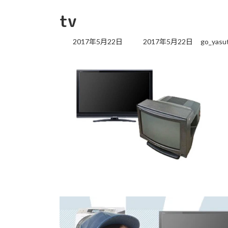
tv
最
2017年5月22日
2017年5月22日
go_yasu
終
更
新
日
時
: