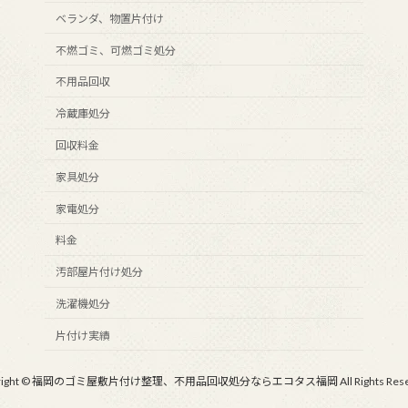
ベランダ、物置片付け
不燃ゴミ、可燃ゴミ処分
不用品回収
冷蔵庫処分
回収料金
家具処分
家電処分
料金
汚部屋片付け処分
洗濯機処分
片付け実績
yright © 福岡のゴミ屋敷片付け整理、不用品回収処分ならエコタス福岡 All Rights Reser