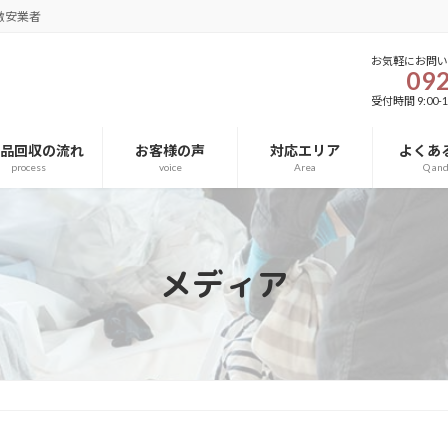
激安業者
お気軽にお問
092
受付時間 9:00-1
用品回収の流れ
お客様の声
対応エリア
よくあ
process
voice
Area
Q an
メディア