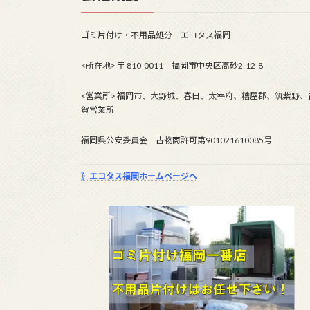
ゴミ片付け・不用品処分 エコタス福岡
<所在地> 〒 810-0011 福岡市中央区高砂2-12-8
<営業所> 福岡市、大野城、春日、太宰府、糟屋郡、筑紫野、
賀営業所
福岡県公安委員会 古物商許可第901021610085号
》エコタス福岡ホームページへ