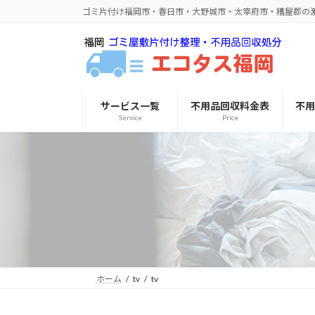
コ
ナ
ゴミ片付け福岡市・春日市・大野城市・太宰府市・糟屋郡の
ン
ビ
テ
ゲ
ン
ー
ツ
シ
へ
ョ
サービス一覧
不用品回収料金表
不
ス
ン
Service
Price
キ
に
ッ
移
プ
動
ホーム
tv
tv