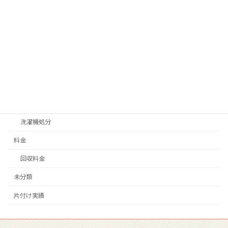
不用品回収
テレビ処分
不燃ゴミ、可燃ゴミ処分
冷蔵庫処分
家具処分
家電処分
洗濯機処分
料金
回収料金
未分類
片付け実績