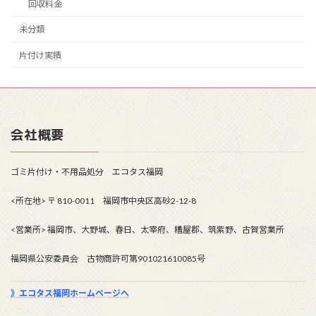
回収料金
未分類
片付け実績
会社概要
ゴミ片付け・不用品処分 エコタス福岡
<所在地> 〒 810-0011 福岡市中央区高砂2-12-8
<営業所> 福岡市、大野城、春日、太宰府、糟屋郡、筑紫野、古賀営業所
福岡県公安委員会 古物商許可第901021610085号
》エコタス福岡ホームページへ