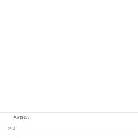
ゴミ屋敷片付け
ベランダ、物置片付け
汚部屋片付け処分
サービス一覧
不用品回収
テレビ処分
不燃ゴミ、可燃ゴミ処分
冷蔵庫処分
家具処分
家電処分
洗濯機処分
料金