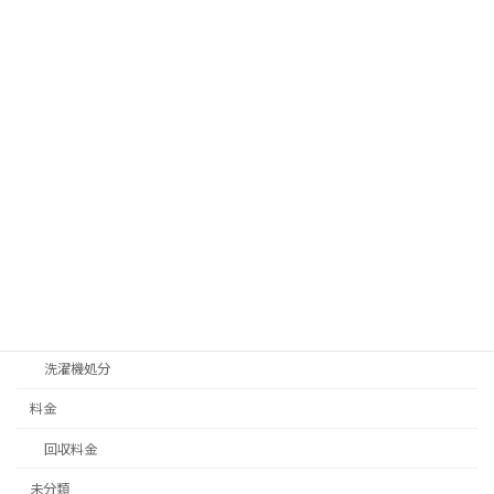
ベランダ、物置片付け
汚部屋片付け処分
サービス一覧
不用品回収
テレビ処分
不燃ゴミ、可燃ゴミ処分
冷蔵庫処分
家具処分
家電処分
洗濯機処分
料金
回収料金
未分類