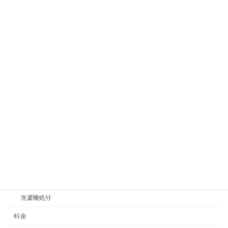
ゴミ屋敷片付け
ベランダ、物置片付け
汚部屋片付け処分
サービス一覧
不用品回収
テレビ処分
不燃ゴミ、可燃ゴミ処分
冷蔵庫処分
家具処分
家電処分
洗濯機処分
料金