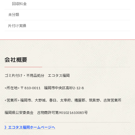
回収料金
未分類
片付け実績
会社概要
ゴミ片付け・不用品処分 エコタス福岡
<所在地> 〒 810-0011 福岡市中央区高砂2-12-8
<営業所> 福岡市、大野城、春日、太宰府、糟屋郡、筑紫野、古賀営業所
福岡県公安委員会 古物商許可第901021610085号
》エコタス福岡ホームページへ