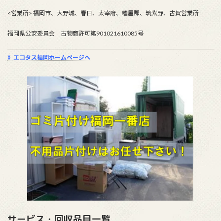
<営業所> 福岡市、大野城、春日、太宰府、糟屋郡、筑紫野、古賀営業所
福岡県公安委員会 古物商許可第901021610085号
》エコタス福岡ホームページへ
サービス・回収品目一覧