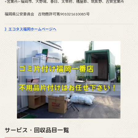
<営業所> 福岡市、大野城、春日、太宰府、糟屋郡、筑紫野、古賀営業所
福岡県公安委員会 古物商許可第901021610085号
》エコタス福岡ホームページへ
サービス・回収品目一覧