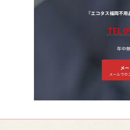
『エコタス福岡不用
TEL 0
年中無休
メー
メールでの