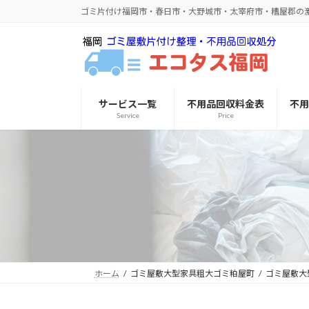
コ
ナ
ゴミ片付け福岡市・春日市・大野城市・太宰府市・糟屋郡の
ン
ビ
テ
ゲ
ン
ー
ツ
シ
へ
ョ
サービス一覧
不用品回収料金表
不
ス
ン
Service
Price
キ
に
ッ
移
プ
動
ホーム
ゴミ屋敷大型家具粗大ゴミ粕屋町
ゴミ屋敷大