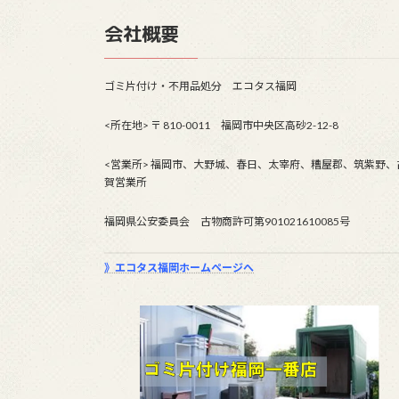
会社概要
ゴミ片付け・不用品処分 エコタス福岡
<所在地> 〒 810-0011 福岡市中央区高砂2-12-8
<営業所> 福岡市、大野城、春日、太宰府、糟屋郡、筑紫野、
賀営業所
福岡県公安委員会 古物商許可第901021610085号
》エコタス福岡ホームページへ