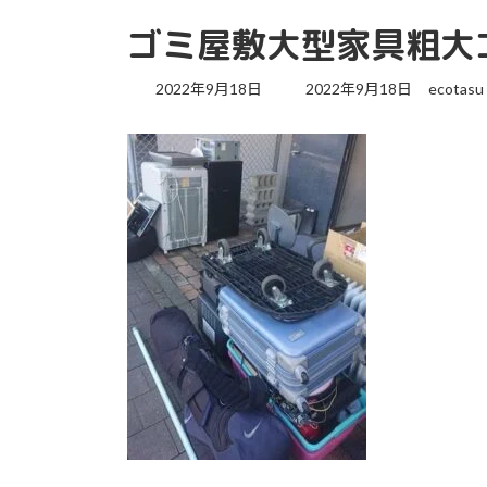
ゴミ屋敷大型家具粗大
最
2022年9月18日
2022年9月18日
ecotasu
終
更
新
日
時
: