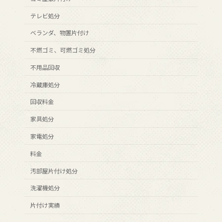
テレビ処分
ベランダ、物置片付け
不燃ゴミ、可燃ゴミ処分
不用品回収
冷蔵庫処分
回収料金
家具処分
家電処分
料金
汚部屋片付け処分
洗濯機処分
片付け実績