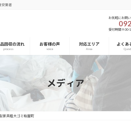
激安業者
お気軽にお問
092
受付時間 9:00-1
用品回収の流れ
お客様の声
対応エリア
よくあ
process
voice
Area
Q an
メディア
型家具粗大ゴミ粕屋町