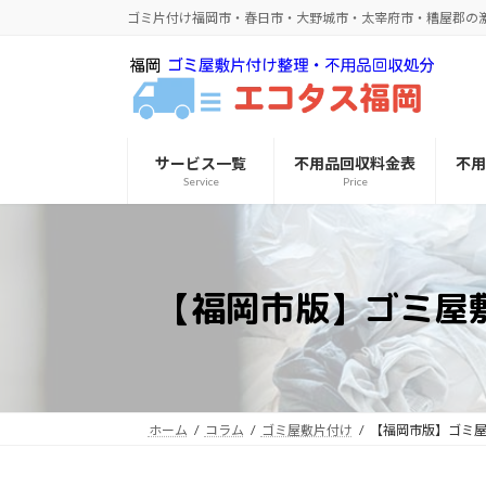
コ
ナ
ゴミ片付け福岡市・春日市・大野城市・太宰府市・糟屋郡の
ン
ビ
テ
ゲ
ン
ー
ツ
シ
へ
ョ
サービス一覧
不用品回収料金表
不
ス
ン
Service
Price
キ
に
ッ
移
プ
動
【福岡市版】ゴミ屋
ホーム
コラム
ゴミ屋敷片付け
【福岡市版】ゴミ