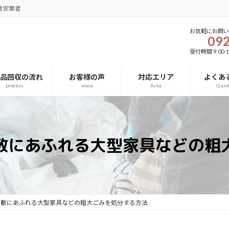
激安業者
お気軽にお問
092
受付時間 9:00-1
用品回収の流れ
お客様の声
対応エリア
よくあ
process
voice
Area
Q an
敷にあふれる大型家具などの粗
屋敷にあふれる大型家具などの粗大ごみを処分する方法