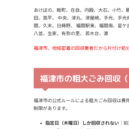
あけぼの、畦町、在自、内殿、大石、小竹、
田、高平、 中央、津丸、津屋崎、手光、手光
間、久末、日蒔野、 福間駅東、福間南、星ケ
八並、生家、有弥の里、 若木台、渡
福津市、地域密着の回収業者だから片付け処
福津市の粗大ごみ回収（
福津市の公式ルールによる粗大ごみ回収は費
制限があります。
指定日（木曜日）しか回収されない
：前