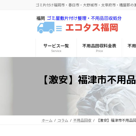
コ
ナ
ゴミ片付け福岡市・春日市・大野城市・太宰府市・糟屋郡の
ン
ビ
テ
ゲ
ン
ー
ツ
シ
へ
ョ
サービス一覧
不用品回収料金表
不
ス
ン
Service
Price
キ
に
ッ
移
プ
動
【激安】福津市不用品
ホーム
コラム
不用品回収
【激安】福津市不用品