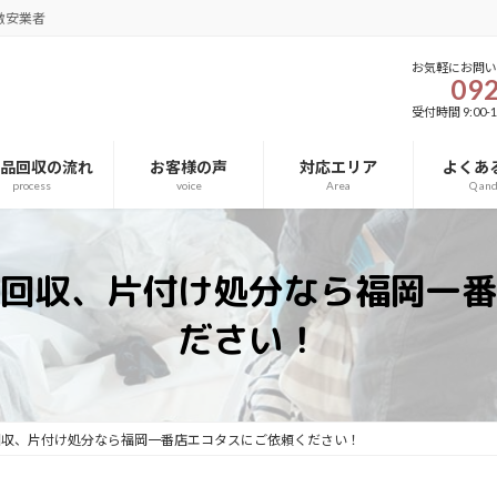
激安業者
お気軽にお問
092
受付時間 9:00-1
用品回収の流れ
お客様の声
対応エリア
よくあ
process
voice
Area
Q an
回収、片付け処分なら福岡一番
ださい！
回収、片付け処分なら福岡一番店エコタスにご依頼ください！