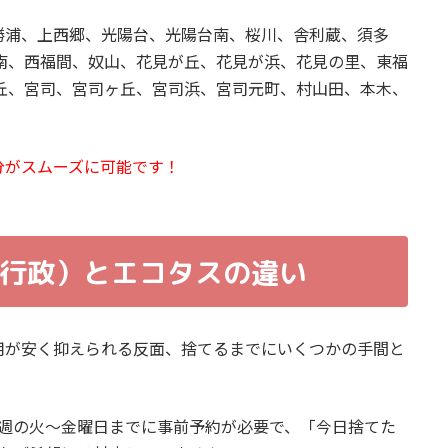
勝浦、上西郷、光陽台、光陽台南、桜川、舎利蔵、須多
南、西福間、奴山、花見が丘、花見が浜、花見の里、東福
丘、宮司、宮司ヶ丘、宮司浜、宮司元町、村山田、本木、
分がスムーズに可能です！
行政）とエコタスの違い
用が安く抑えられる反面、捨てるまでにいくつかの手間と
週の火〜金曜日までに事前予約が必要で、「今日捨てた