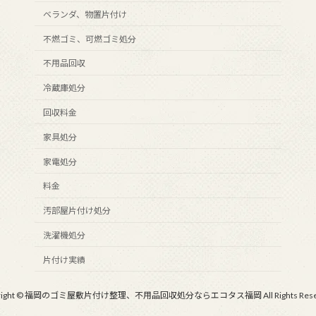
ベランダ、物置片付け
不燃ゴミ、可燃ゴミ処分
不用品回収
冷蔵庫処分
回収料金
家具処分
家電処分
料金
汚部屋片付け処分
洗濯機処分
片付け実績
yright © 福岡のゴミ屋敷片付け整理、不用品回収処分ならエコタス福岡 All Rights Reser