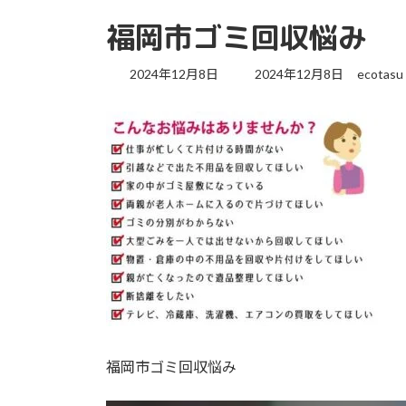
福岡市ゴミ回収悩み
最
2024年12月8日
2024年12月8日
ecotasu
終
更
新
日
時
:
福岡市ゴミ回収悩み