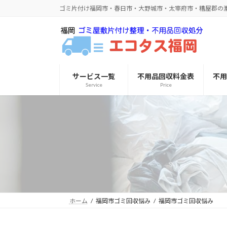
コ
ナ
ゴミ片付け福岡市・春日市・大野城市・太宰府市・糟屋郡の
ン
ビ
テ
ゲ
ン
ー
ツ
シ
へ
ョ
サービス一覧
不用品回収料金表
不
ス
ン
Service
Price
キ
に
ッ
移
プ
動
ホーム
福岡市ゴミ回収悩み
福岡市ゴミ回収悩み