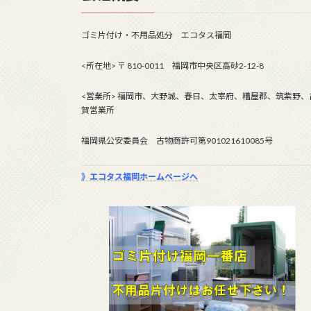
ゴミ片付け・不用品処分 エコタス福岡
<所在地> 〒 810-0011 福岡市中央区高砂2-12-8
<営業所> 福岡市、大野城、春日、太宰府、糟屋郡、筑紫野、
賀営業所
福岡県公安委員会 古物商許可第901021610085号
》エコタス福岡ホームページへ