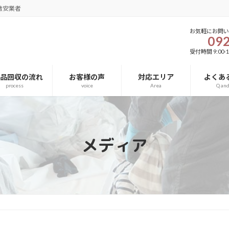
激安業者
お気軽にお問
092
受付時間 9:00-1
用品回収の流れ
お客様の声
対応エリア
よくあ
process
voice
Area
Q an
メディア