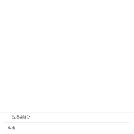
ゴミ屋敷片付け
ベランダ、物置片付け
汚部屋片付け処分
サービス一覧
不用品回収
テレビ処分
不燃ゴミ、可燃ゴミ処分
冷蔵庫処分
家具処分
家電処分
洗濯機処分
料金