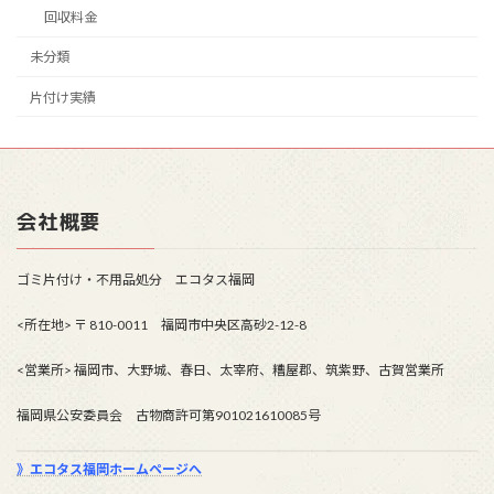
回収料金
未分類
片付け実績
会社概要
ゴミ片付け・不用品処分 エコタス福岡
<所在地> 〒 810-0011 福岡市中央区高砂2-12-8
<営業所> 福岡市、大野城、春日、太宰府、糟屋郡、筑紫野、古賀営業所
福岡県公安委員会 古物商許可第901021610085号
》エコタス福岡ホームページへ